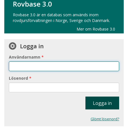
Rovbase 3.0
Rovbase 3.0 är en databas som används inom
rovdjursförvaltningen i Norge, Sverige och Danmark.
Mer om Rovbase 3.0
Logga in
Användarnamn
Lösenord
Logga in
Glömt lösenord?