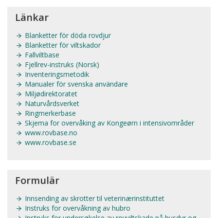
Länkar
Blanketter för döda rovdjur
Blanketter för viltskador
Fallviltbase
Fjellrev-instruks (Norsk)
Inventeringsmetodik
Manualer för svenska användare
Miljødirektoratet
Naturvårdsverket
Ringmerkerbase
Skjema for overvåking av Kongeørn i intensivområder
www.rovbase.no
www.rovbase.se
Formulär
Innsending av skrotter til veterinærinstituttet
Instruks for overvåkning av hubro
Instruks for undersøkelse av rovviltskade på husdyr og